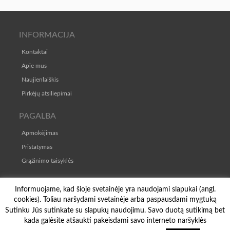
INFORMACIJA
Kontaktai
Apie mus
Naujienlaiškis
Pirkėjų atsiliepimai
PAGALBA
Apmokėjimas
Pristatymas
Grąžinimo taisyklės
TAISYKLĖS
Informuojame, kad šioje svetainėje yra naudojami slapukai (angl.
cookies). Toliau naršydami svetainėje arba paspausdami mygtuką
Pirkimo-pardavimo taisyklės
Sutinku Jūs sutinkate su slapukų naudojimu. Savo duotą sutikimą bet
Privatumo politika
kada galėsite atšaukti pakeisdami savo interneto naršyklės