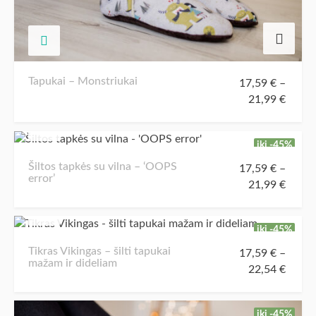
Tapukai – Monstriukai
17,59
€
–
21,99
€
iki -45%
Šiltos tapkės su vilna – ‘OOPS
17,59
€
–
error’
21,99
€
iki -45%
Tikras Vikingas – šilti tapukai
17,59
€
–
mažam ir dideliam
22,54
€
iki -45%