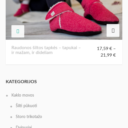
Raudonos šiltos tapkės – tapukai –
17,59
€
–
ir mažam, ir dideliam
21,99
€
KATEGORIJOS
Kaklo movos
Šilti pūkuoti
Storo trikotažo
Dvipusiai