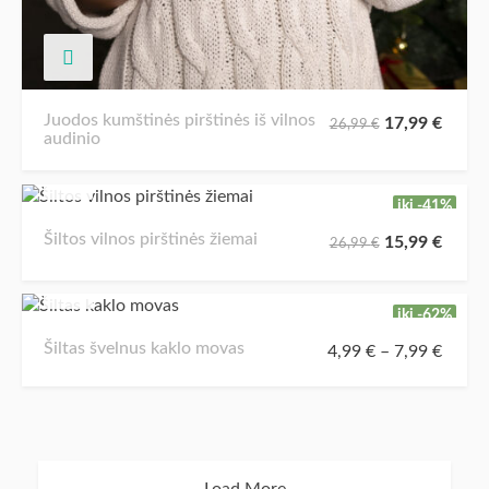
Juodos kumštinės pirštinės iš vilnos
17,99
€
26,99
€
audinio
iki -41%
Šiltos vilnos pirštinės žiemai
15,99
€
26,99
€
iki -62%
Šiltas švelnus kaklo movas
4,99
€
–
7,99
€
Load More