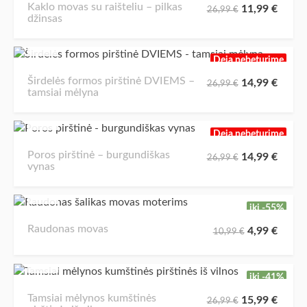
Kaklo movas su raišteliu – pilkas
11,99
€
26,99
€
džinsas
Deja nebeturime
Širdelės formos pirštinė DVIEMS –
14,99
€
26,99
€
tamsiai mėlyna
Deja nebeturime
Poros pirštinė – burgundiškas
14,99
€
26,99
€
vynas
iki -55%
Raudonas movas
4,99
€
10,99
€
iki -41%
Tamsiai mėlynos kumštinės
15,99
€
26,99
€