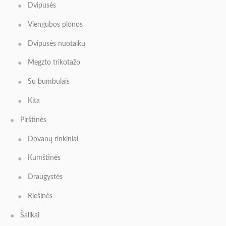
Dvipusės
Viengubos plonos
Dvipusės nuotaikų
Megzto trikotažo
Su bumbulais
Kita
Pirštinės
Dovanų rinkiniai
Kumštinės
Draugystės
Riešinės
Šalikai