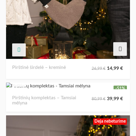
Pirštinė širdelė – kreminė
14,99
€
26,99
€
-51%
Pirštinių komplektas – Tamsiai
39,99
€
80,99
€
mėlyna
Deja nebeturime