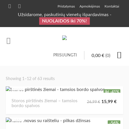
Pristatymas
Apmokėjimas
Kontaktai
Užsidarome, paskutinių vienetų išpardavimas -
NUOLAIDOS iki 70%!
PRISIJUNGTI
0,00
€
(0)
Showing 1–12 of 63 results
iki -41%
Storos pirštinės žiemai – tamsios
15,99
€
26,99
€
bordo spalvos
-56%