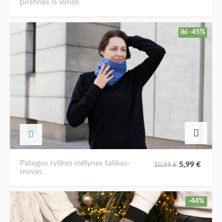
pirštinės iš vilnos
iki -45%
Patogus ryškus mėlynas šalikas-
5,99
€
10,99
€
movas
-44%