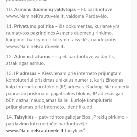
10.
Asmens duomenų valdytojas
– El. parduotuvė
www.NamineKrautuvele.lt, valdoma Pardavėjo.
11.
Privatumo politika
– šis dokumentas, kuriame yra
numatytos pagrindinės Asmens duomenų rinkimo,
kaupimo, tvarkymo ir laikymo taisyklės, naudojantis
www.NamineKrautuvele.lt.
12.
Administratorius
– šią el. parduotuvę valdantis,
atsakingas asmuo.
13.
IP adresas
– Kiekvienam prie interneto prijungtam
kompiuteriui priskirtas unikalus numeris, kuris žinomas
kaip interneto protokolo (IP) adresas. Kadangi šie numeriai
paprastai priskiriami pagal šalies blokus, IP adresas gali
būti dažnai naudojamas šaliai, kurioje kompiuteris
prijungiamas prie interneto, identifikuoti.
14.
Taisyklės
– patvirtintos galiojančios „Prekių pirkimo –
pardavimo internetinėje parduotuvėje
www.NamineKrautuvele.lt
taisyklės“.