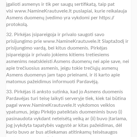
įgalioti asmenys ir tik per saugų sertifikatą, taip pat
visi www.NamineKrautuvele.lt puslapiai, kurie reikalauja
Asmens duomenų įvedimo yra vykdomi per https://
protokolą.
32. Pirkėjas įsipareigoja ir privalo saugoti savo
prisijungimo prie www.NamineKrautuvele.lt Slaptažodį ir
prisijungimo vardą, bei kitus duomenis. Pirkėjas
įsipareigoja ir privalo jokiems kitiems tretiesiems
asmenims neatskleisti Asmens duomenų nei apie save, nei
apie trečiuosius asmenis, jeigu tokie trečiųjų asmenų
Asmens duomenys jam tapo prieinami, ir iš karto apie
matomus pažeidimus informuoti Pardavėją.
33. Pirkėjas iš anksto sutinka, kad jo Asmens duomenis
Pardavėjas turi teisę laikyti serveryje tiek, kiek tai būtina
pagal www.NamineKrautuvele.lt vykdomos veiklos
ypatumus, jeigu Pirkėjo pateiktais duomenimis buvo (i)
pasinaudota vykdant neteisėtą veiką ar (ii) buvo įtariama,
jog įvykdyta tapatybės vagystė ar kitas pažeidimas, dėl
kurio buvo ar bus atliekamas atitinkamų teisėsaugos