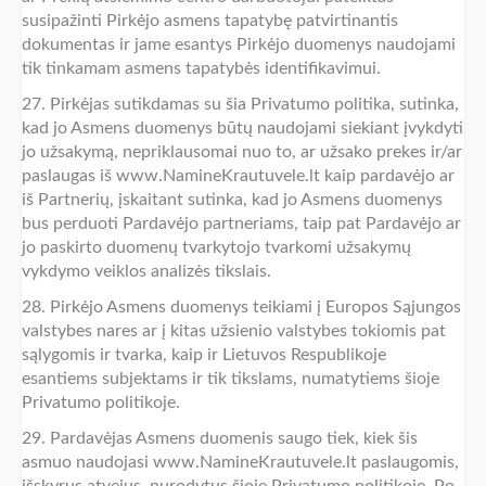
susipažinti Pirkėjo asmens tapatybę patvirtinantis
dokumentas ir jame esantys Pirkėjo duomenys naudojami
tik tinkamam asmens tapatybės identifikavimui.
27. Pirkėjas sutikdamas su šia Privatumo politika, sutinka,
kad jo Asmens duomenys būtų naudojami siekiant įvykdyti
jo užsakymą, nepriklausomai nuo to, ar užsako prekes ir/ar
paslaugas iš www.NamineKrautuvele.lt kaip pardavėjo ar
iš Partnerių, įskaitant sutinka, kad jo Asmens duomenys
bus perduoti Pardavėjo partneriams, taip pat Pardavėjo ar
jo paskirto duomenų tvarkytojo tvarkomi užsakymų
vykdymo veiklos analizės tikslais.
28. Pirkėjo Asmens duomenys teikiami į Europos Sąjungos
valstybes nares ar į kitas užsienio valstybes tokiomis pat
sąlygomis ir tvarka, kaip ir Lietuvos Respublikoje
esantiems subjektams ir tik tikslams, numatytiems šioje
Privatumo politikoje.
29. Pardavėjas Asmens duomenis saugo tiek, kiek šis
asmuo naudojasi www.NamineKrautuvele.lt paslaugomis,