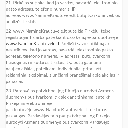
21. Pirkėjas sutinka, kad jo vardas, pavardė, elektroninio
pašto adresas, telefono numeris, IP
adresas www.NamineKrautuvele.lt būtų tvarkomi veiklos
analizės tikslais.
22 www.NamineKrautuvele.lt suteikia Pirkėjui teisę
registruojantis arba pateikiant užsakymą e-parduotuvėje
www.NamineKrautuvele.lt
išreikšti savo sutikimą ar
nesutikimą, kad jo vardas, pavardė, elektroninio pašto
adresas, telefono numeris, IP adresas būtų tvarkomi
tiesioginės rinkodaros tikslais, t.y. būtų gaunami
naujienlaiškiai, pateikiami individualiai pritaikyti
reklaminiai skelbimai, siunčiami pranešimai apie akcijas ir
panašiai.
23. Pardavėjas patvirtina, jog Pirkėjo nurodyti Asmens
duomenys bus tvarkomi tik siekiant tinkamai suteikti
Pirkėjams elektroninėje
parduotuvėje www.NamineKrautuvele.lt teikiamas
paslaugas. Pardavėjas taip pat patvirtina, jog Pirkėjo
nurodyti Asmens duomenys bus tvarkomi Pardavėjo