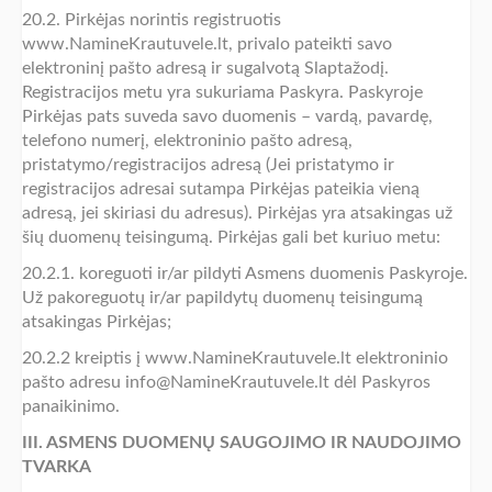
20.2. Pirkėjas norintis registruotis
www.NamineKrautuvele.lt, privalo pateikti savo
elektroninį pašto adresą ir sugalvotą Slaptažodį.
Registracijos metu yra sukuriama Paskyra. Paskyroje
Pirkėjas pats suveda savo duomenis – vardą, pavardę,
telefono numerį, elektroninio pašto adresą,
pristatymo/registracijos adresą (Jei pristatymo ir
registracijos adresai sutampa Pirkėjas pateikia vieną
adresą, jei skiriasi du adresus). Pirkėjas yra atsakingas už
šių duomenų teisingumą. Pirkėjas gali bet kuriuo metu:
20.2.1. koreguoti ir/ar pildyti Asmens duomenis Paskyroje.
Už pakoreguotų ir/ar papildytų duomenų teisingumą
atsakingas Pirkėjas;
20.2.2 kreiptis į www.NamineKrautuvele.lt elektroninio
pašto adresu info@NamineKrautuvele.lt dėl Paskyros
panaikinimo.
III. ASMENS DUOMENŲ SAUGOJIMO IR NAUDOJIMO
TVARKA