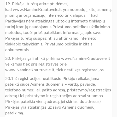
19. Pirkėjai turėtų atkreipti dėmesį,
kad www.NamineKrautuvele.lt yra nuorodų į kitų asmenų,
įmonių ar organizacijų interneto tinklalapius, ir kad
Pardavėjas nėra atsakingas už tokių interneto tinklapių
turinį ir/ar jų naudojamus Privatumo politikos užtikrinimo
metodus, todėl prieš pateikiant informaciją apie save
Pirkėjas turėtų susipažinti su atitinkamo interneto
tinklapio taisyklėmis, Privatumo politika ir kitais
dokumentais.
20. Pirkėjas gali atlikti pirkimo www.NamineKrautuvele.lt
veiksmus tiek prisiregistravęs prie
www.NamineKrautuvele.lt, tiek neatlikęs registracijos.
20.1 Iš registracijos neatlikusio Pirkėjo reikalaujama
pateikti šiuos Asmens duomenis – vardą, pavardę,
telefono numerį, el. pašto adresą, pristatymo/registracijos
adresą (Jei pristatymo ir registracijos adresai sutampa
Pirkėjas pateikia vieną adresą, jei skiriasi du adresus).
Pirkėjas yra atsakingas už savo Asmens duomenų
pateikimą.