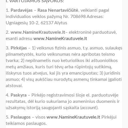
I. VARTOJAMOS SĄVOKOS:
1.
Pardavėjas
–
Rasa Nenartavičiūtė
, veikianti pagal
individualios veiklos pažymą Nr. 708698 Adresas:
Ugniagesių 10-2, 62137 Alytus
2.
www.NamineKrautuvele.lt
– elektroninė parduotuvė,
esanti adresu
www.NamineKrautuvele.lt
3.
Pirkėjas
– 1) veiksnus fizinis asmuo, t.y. asmuo, sulaukęs
pilnametystės, kurio veiksnumas nėra apribotas teismo
tvarka; 2) nepilnametis nuo keturiolikos iki aštuoniolikos
metų amžiaus, kuris turi tėvų arba rūpintojų sutikimą,
išskyrus tuos atvejus, kai jis yra emancipuotas; 3) juridinis
asmuo; 4) visų aukščiau nurodytų asmenų tinkamai įgalioti
atstovai.
4.
Paskyra
– Pirkėjo registravimosi šioje el. parduotuvėje
rezultatas, dėl kurio sukuriama jo asmeninius duomenis ir
užsakymų istoriją saugojanti sąskaita (
account
).
5.
Paslaugos
– visos
www.NamineKrautuvele.lt
Pirkėjui
teikiamos paslaugos.