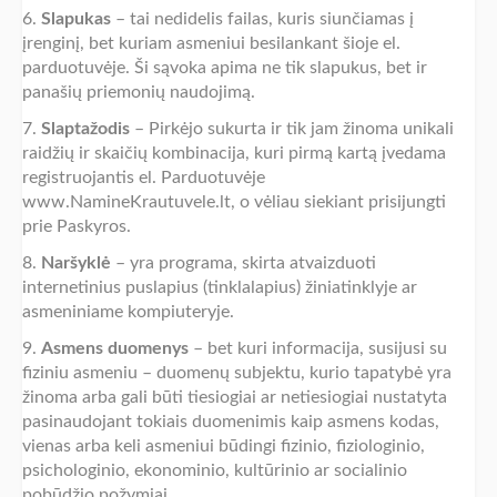
6.
Slapukas
– tai nedidelis failas, kuris siunčiamas į
įrenginį, bet kuriam asmeniui besilankant šioje el.
parduotuvėje. Ši sąvoka apima ne tik slapukus, bet ir
panašių priemonių naudojimą.
7.
Slaptažodis
– Pirkėjo sukurta ir tik jam žinoma unikali
raidžių ir skaičių kombinacija, kuri pirmą kartą įvedama
registruojantis el. Parduotuvėje
www.NamineKrautuvele.lt, o vėliau siekiant prisijungti
prie Paskyros.
8.
Naršyklė
– yra programa, skirta atvaizduoti
internetinius puslapius (tinklalapius) žiniatinklyje ar
asmeniniame kompiuteryje.
9.
Asmens duomenys
– bet kuri informacija, susijusi su
fiziniu asmeniu – duomenų subjektu, kurio tapatybė yra
žinoma arba gali būti tiesiogiai ar netiesiogiai nustatyta
pasinaudojant tokiais duomenimis kaip asmens kodas,
vienas arba keli asmeniui būdingi fizinio, fiziologinio,
psichologinio, ekonominio, kultūrinio ar socialinio
pobūdžio požymiai.