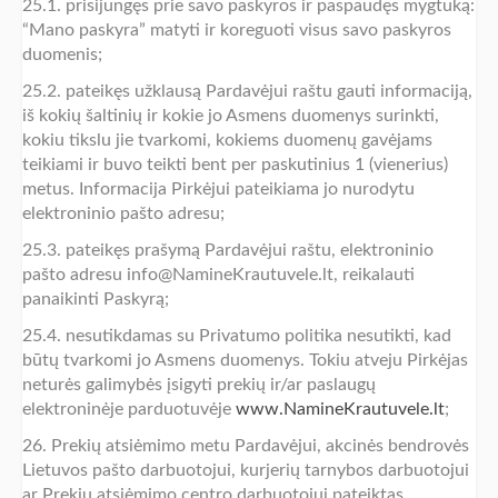
25.1. prisijungęs prie savo paskyros ir paspaudęs mygtuką:
“Mano paskyra” matyti ir koreguoti visus savo paskyros
duomenis;
25.2. pateikęs užklausą Pardavėjui raštu gauti informaciją,
iš kokių šaltinių ir kokie jo Asmens duomenys surinkti,
kokiu tikslu jie tvarkomi, kokiems duomenų gavėjams
teikiami ir buvo teikti bent per paskutinius 1 (vienerius)
metus. Informacija Pirkėjui pateikiama jo nurodytu
elektroninio pašto adresu;
25.3. pateikęs prašymą Pardavėjui raštu, elektroninio
pašto adresu info@NamineKrautuvele.lt, reikalauti
panaikinti Paskyrą;
25.4. nesutikdamas su Privatumo politika nesutikti, kad
būtų tvarkomi jo Asmens duomenys. Tokiu atveju Pirkėjas
neturės galimybės įsigyti prekių ir/ar paslaugų
elektroninėje parduotuvėje
www.NamineKrautuvele.lt
;
26. Prekių atsiėmimo metu Pardavėjui, akcinės bendrovės
Lietuvos pašto darbuotojui, kurjerių tarnybos darbuotojui
ar Prekių atsiėmimo centro darbuotojui pateiktas