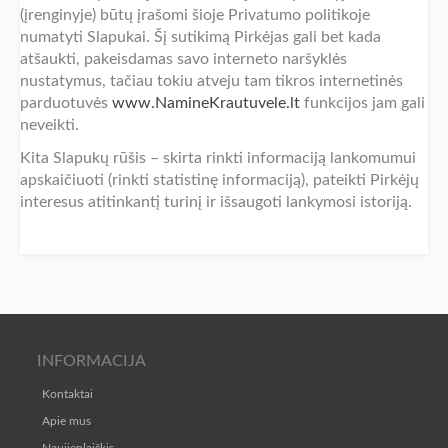
(įrenginyje) būtų įrašomi šioje Privatumo politikoje
numatyti Slapukai. Šį sutikimą Pirkėjas gali bet kada
atšaukti, pakeisdamas savo interneto naršyklės
nustatymus, tačiau tokiu atveju tam tikros internetinės
parduotuvės
www.NamineKrautuvele.lt
funkcijos jam gali
neveikti.
Kita Slapukų rūšis – skirta rinkti informaciją lankomumui
apskaičiuoti (rinkti statistinę informaciją), pateikti Pirkėjų
interesus atitinkantį turinį ir išsaugoti lankymosi istoriją.
INFORMACIJA
Kontaktai
Apie mus