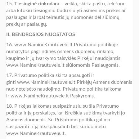
15.
Tiesioginė rinkodara
– veikla, skirta paštu, telefonu
arba kitokiu tiesioginiu būdu siūlyti asmenims prekes ar
paslaugas ir (arba) teirautis jų nuomonės dėl siūlomų
prekių ar paslaugų.
II. BENDROSIOS NUOSTATOS
16. www.NamineKrautuvele.lt Privatumo politikoje
numatytos pagrindinės Asmens duomenų rinkimo,
kaupimo ir jų tvarkymo taisyklės Pirkėjui naudojantis
www.NamineKrautuvele.lt siūlomomis Paslaugomis.
17. Privatumo politika skirta apsaugoti ir
ginti www.NamineKrautuvele.lt Pirkėjų Asmens duomenis
nuo neteisėto naudojimo. Privatumo politika taikoma
ir www.NamineKrautuvele.lt Paskyroms.
18. Pirkėjas laikomas susipažinusiu su šia Privatumo
politika ir ją perskaitęs, kai išreiškia sutikimą tvarkyti jo
Asmens duomenis. Su Privatumo politika galima
susipažinti ir ją atsispausdinti bet kuriuo metu
www.NamineKrautuvele.lt.