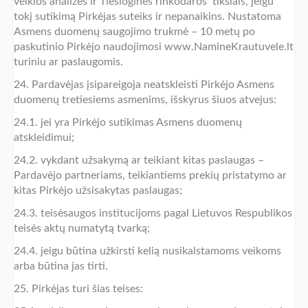
veiklos analizės ir Tiesioginės rinkodaros tikslais, jeigu
tokį sutikimą Pirkėjas suteiks ir nepanaikins. Nustatoma
Asmens duomenų saugojimo trukmė – 10 metų po
paskutinio Pirkėjo naudojimosi www.NamineKrautuvele.lt
turiniu ar paslaugomis.
24. Pardavėjas įsipareigoja neatskleisti Pirkėjo Asmens
duomenų tretiesiems asmenims, išskyrus šiuos atvejus:
24.1. jei yra Pirkėjo sutikimas Asmens duomenų
atskleidimui;
24.2. vykdant užsakymą ar teikiant kitas paslaugas –
Pardavėjo partneriams, teikiantiems prekių pristatymo ar
kitas Pirkėjo užsisakytas paslaugas;
24.3. teisėsaugos institucijoms pagal Lietuvos Respublikos
teisės aktų numatytą tvarką;
24.4. jeigu būtina užkirsti kelią nusikalstamoms veikoms
arba būtina jas tirti.
25. Pirkėjas turi šias teises: