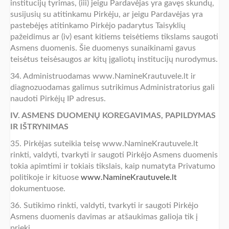
institucijų tyrimas, (iii) jeigu Pardavėjas yra gavęs skundų,
susijusių su atitinkamu Pirkėju, ar jeigu Pardavėjas yra
pastebėjęs atitinkamo Pirkėjo padarytus Taisyklių
pažeidimus ar (iv) esant kitiems teisėtiems tikslams saugoti
Asmens duomenis. Šie duomenys sunaikinami gavus
teisėtus teisėsaugos ar kitų įgaliotų institucijų nurodymus.
34. Administruodamas www.NamineKrautuvele.lt ir
diagnozuodamas galimus sutrikimus Administratorius gali
naudoti Pirkėjų IP adresus.
IV. ASMENS DUOMENŲ KOREGAVIMAS, PAPILDYMAS
IR IŠTRYNIMAS
35. Pirkėjas suteikia teisę www.NamineKrautuvele.lt
rinkti, valdyti, tvarkyti ir saugoti Pirkėjo Asmens duomenis
tokia apimtimi ir tokiais tikslais, kaip numatyta Privatumo
politikoje ir kituose
www.NamineKrautuvele.lt
dokumentuose.
36. Sutikimo rinkti, valdyti, tvarkyti ir saugoti Pirkėjo
Asmens duomenis davimas ar atšaukimas galioja tik į
priekį.