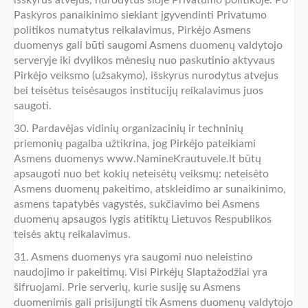
išskyrus atvejus, nurodytus šioje Privatumo politikoje. Po
Paskyros panaikinimo siekiant įgyvendinti Privatumo
politikos numatytus reikalavimus, Pirkėjo Asmens
duomenys gali būti saugomi Asmens duomenų valdytojo
serveryje iki dvylikos mėnesių nuo paskutinio aktyvaus
Pirkėjo veiksmo (užsakymo), išskyrus nurodytus atvejus
bei teisėtus teisėsaugos institucijų reikalavimus juos
saugoti.
30. Pardavėjas vidinių organizacinių ir techninių
priemonių pagalba užtikrina, jog Pirkėjo pateikiami
Asmens duomenys www.NamineKrautuvele.lt būtų
apsaugoti nuo bet kokių neteisėtų veiksmų: neteisėto
Asmens duomenų pakeitimo, atskleidimo ar sunaikinimo,
asmens tapatybės vagystės, sukčiavimo bei Asmens
duomenų apsaugos lygis atitiktų Lietuvos Respublikos
teisės aktų reikalavimus.
31. Asmens duomenys yra saugomi nuo neleistino
naudojimo ir pakeitimų. Visi Pirkėjų Slaptažodžiai yra
šifruojami. Prie serverių, kurie susiję su Asmens
duomenimis gali prisijungti tik Asmens duomenų valdytojo