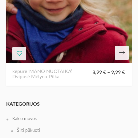
kepurė ‘MANO NUOTAIKA’
8,99
€
–
9,99
€
Dvipusė Mėlyna-Pilka
KATEGORIJOS
Kaklo movos
Šilti pūkuoti