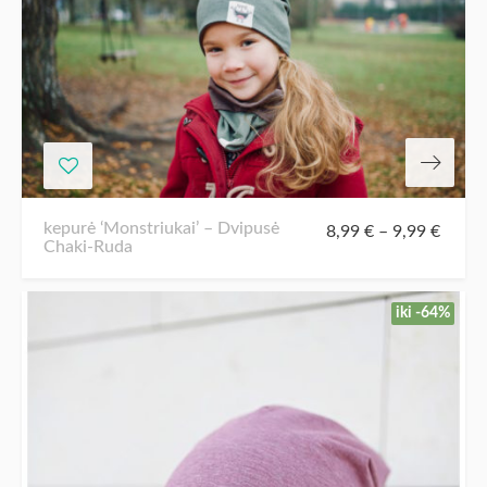
kepurė ‘Monstriukai’ – Dvipusė
8,99
€
–
9,99
€
Chaki-Ruda
iki -64%