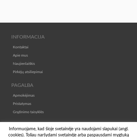
INFORMACIJA
Kontaktai
Apie mus
Naujienlaiškis
Pirkėjų atsiliepimai
PAGALBA
Apmokėjimas
Pristatymas
Grąžinimo taisyklės
TAISYKLĖS
Informuojame, kad šioje svetainėje yra naudojami slapukai (angl.
cookies). Toliau naršydami svetainėje arba paspausdami mygtuką
Pirkimo-pardavimo taisyklės