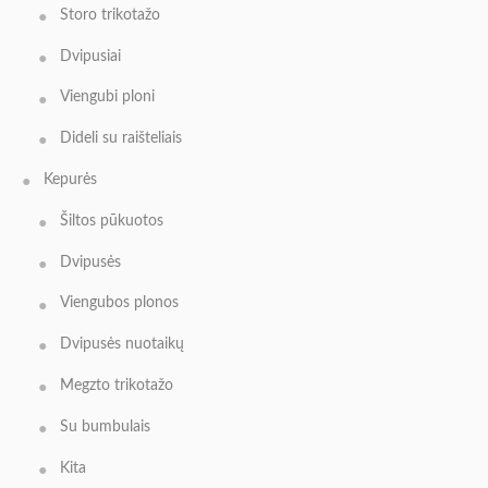
Storo trikotažo
Dvipusiai
Viengubi ploni
Dideli su raišteliais
Kepurės
Šiltos pūkuotos
Dvipusės
Viengubos plonos
Dvipusės nuotaikų
Megzto trikotažo
Su bumbulais
Kita