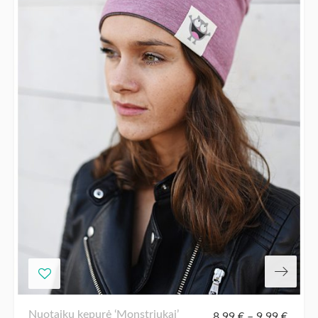
Nuotaikų kepurė ‘Monstriukai’
8,99
€
–
9,99
€