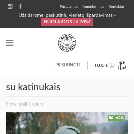
Pristatymas
Apmokėjimas
Kontaktai
Užsidarome, paskutinių vienetų išpardavimas -
NUOLAIDOS iki 70%!
PRISIJUNGTI
0,00
€
(0)
su katinukais
Showing all 3 results
iki -64%