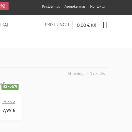
0%!
Pristatymas
Apmokėjimas
Kontaktai
PRISIJUNGTI
0,00
€
(0)
IKAI
Showing all 3 results
iki -56%
17,99
€
7,99
€