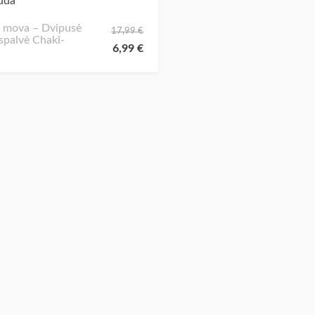
 mova – Dvipusė
17,99
€
ispalvė Chaki-
6,99
€