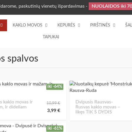
idarome, paskutinių vienetų išpardavimas -
NUOLAIDOS iki 7
KAKLO MOVOS
KEPURĖS
PIRŠTINĖS
ŠAL
TAPUKAI
s spalvos
iki -64%
s kaklo movas ir
Dvipusis Rausvas-
10,99
€
, ir dideliam
Rusvas kaklo movas –
3,99
€
likęs TIK S DYDIS
iki -61%