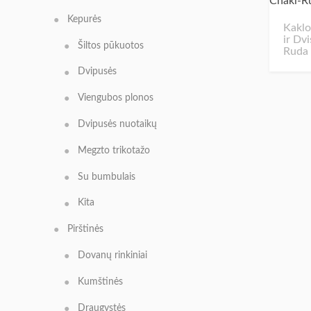
Kepurės
Kaklo
ir Dv
Šiltos pūkuotos
Ruda
Dvipusės
Viengubos plonos
Dvipusės nuotaikų
Megzto trikotažo
Su bumbulais
Kita
Pirštinės
Dovanų rinkiniai
Kumštinės
Draugystės