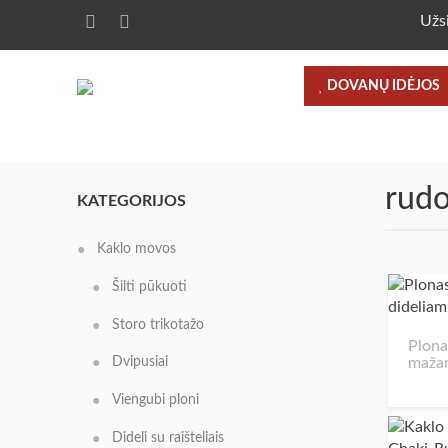
Užs
DOVANŲ IDĖJOS
rudo
KATEGORIJOS
Kaklo movos
Šilti pūkuoti
Storo trikotažo
Plona
mažam
Dvipusiai
Viengubi ploni
Dideli su raišteliais