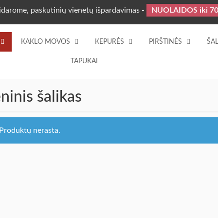
idarome, paskutinių vienetų išpardavimas -
NUOLAIDOS iki 7
KAKLO MOVOS
KEPURĖS
PIRŠTINĖS
ŠAL
TAPUKAI
ninis šalikas
Produktų nerasta.