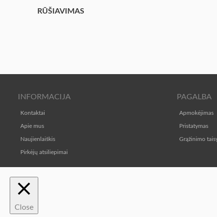
RŪŠIAVIMAS
INFORMACIJA
PAGALBA
Kontaktai
Apmokėjimas
Apie mus
Pristatymas
Naujienlaiškis
Grąžinimo tais
Pirkėjų atsiliepimai
Close