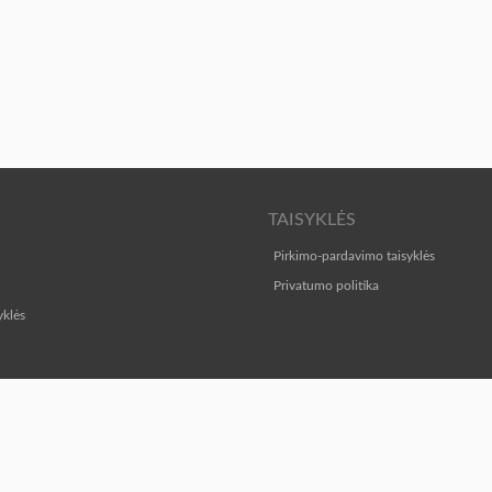
TAISYKLĖS
Pirkimo-pardavimo taisyklės
Privatumo politika
yklės