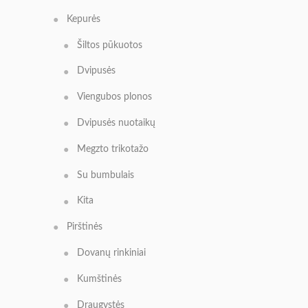
Kepurės
Šiltos pūkuotos
Dvipusės
Viengubos plonos
Dvipusės nuotaikų
Megzto trikotažo
Su bumbulais
Kita
Pirštinės
Dovanų rinkiniai
Kumštinės
Draugystės