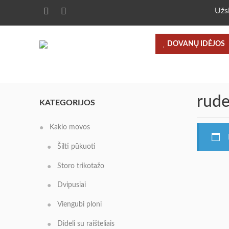
Užs
DOVANŲ IDĖJOS
rude
KATEGORIJOS
Kaklo movos
Šilti pūkuoti
Storo trikotažo
Dvipusiai
Viengubi ploni
Dideli su raišteliais