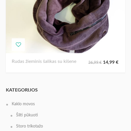
Rudas žieminis šalikas su kišene
14,99
€
36,99
€
KATEGORIJOS
Kaklo movos
Šilti pūkuoti
Storo trikotažo