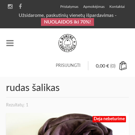
Pristatymas
Apmokėjimas
Kontaktai
Užsidarome, paskutinių vienetų išpardavimas -
NUOLAIDOS iki 70%!
PRISIJUNGTI
0,00
€
(0)
rudas šalikas
Rezultatų: 1
Deja nebeturime