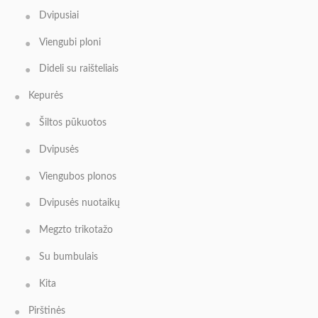
Dvipusiai
Viengubi ploni
Dideli su raišteliais
Kepurės
Šiltos pūkuotos
Dvipusės
Viengubos plonos
Dvipusės nuotaikų
Megzto trikotažo
Su bumbulais
Kita
Pirštinės