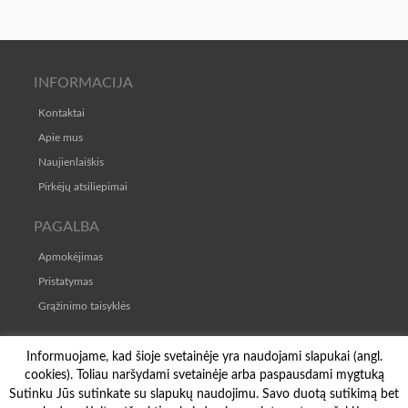
INFORMACIJA
Kontaktai
Apie mus
Naujienlaiškis
Pirkėjų atsiliepimai
PAGALBA
Apmokėjimas
Pristatymas
Grąžinimo taisyklės
TAISYKLĖS
Informuojame, kad šioje svetainėje yra naudojami slapukai (angl.
cookies). Toliau naršydami svetainėje arba paspausdami mygtuką
Pirkimo-pardavimo taisyklės
Sutinku Jūs sutinkate su slapukų naudojimu. Savo duotą sutikimą bet
Privatumo politika