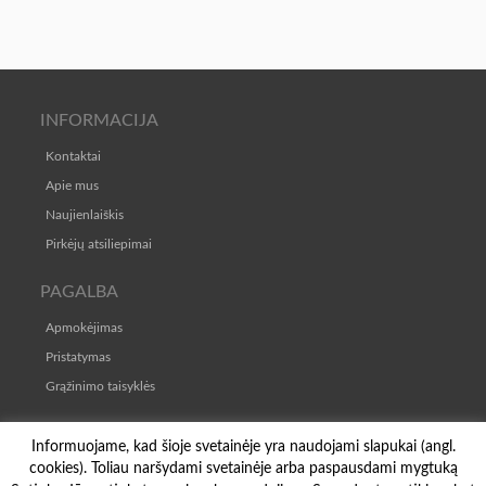
INFORMACIJA
Kontaktai
Apie mus
Naujienlaiškis
Pirkėjų atsiliepimai
PAGALBA
Apmokėjimas
Pristatymas
Grąžinimo taisyklės
TAISYKLĖS
Informuojame, kad šioje svetainėje yra naudojami slapukai (angl.
cookies). Toliau naršydami svetainėje arba paspausdami mygtuką
Pirkimo-pardavimo taisyklės