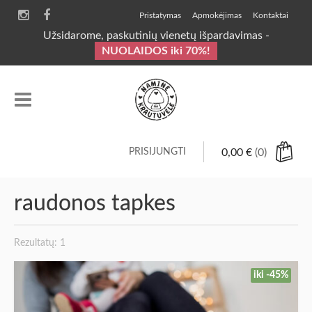
Pristatymas
Apmokėjimas
Kontaktai
Užsidarome, paskutinių vienetų išpardavimas -
NUOLAIDOS iki 70%!
PRISIJUNGTI
0,00
€
(0)
raudonos tapkes
Rezultatų: 1
iki -45%