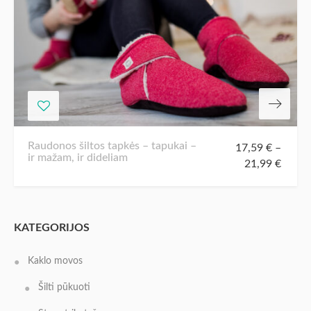
Raudonos šiltos tapkės – tapukai –
17,59
€
–
ir mažam, ir dideliam
21,99
€
KATEGORIJOS
Kaklo movos
Šilti pūkuoti