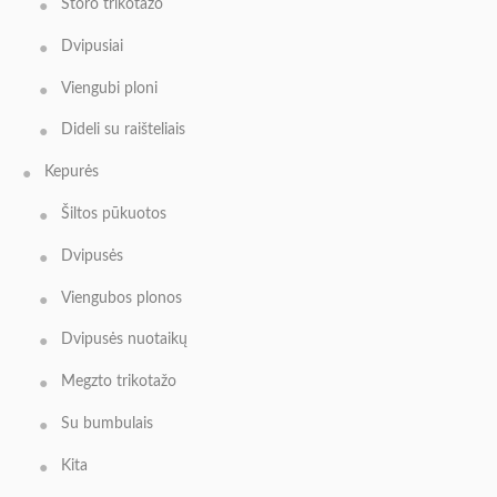
Storo trikotažo
Dvipusiai
Viengubi ploni
Dideli su raišteliais
Kepurės
Šiltos pūkuotos
Dvipusės
Viengubos plonos
Dvipusės nuotaikų
Megzto trikotažo
Su bumbulais
Kita