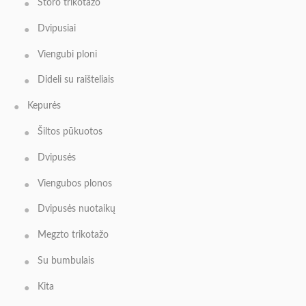
Storo trikotažo
Dvipusiai
Viengubi ploni
Dideli su raišteliais
Kepurės
Šiltos pūkuotos
Dvipusės
Viengubos plonos
Dvipusės nuotaikų
Megzto trikotažo
Su bumbulais
Kita