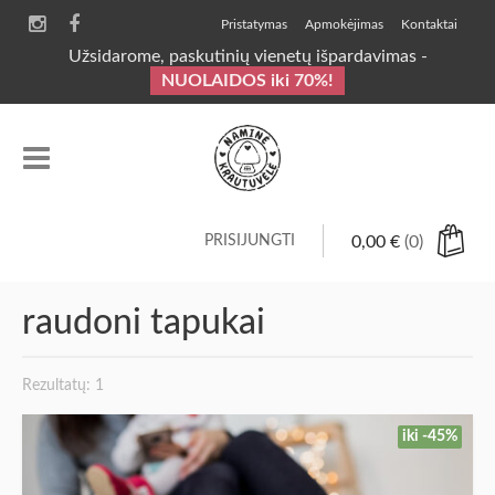
Pristatymas
Apmokėjimas
Kontaktai
Užsidarome, paskutinių vienetų išpardavimas -
NUOLAIDOS iki 70%!
PRISIJUNGTI
0,00
€
(0)
raudoni tapukai
Rezultatų: 1
iki -45%