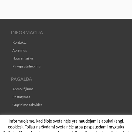
INFORMACIJA
Kontaktai
Apie mus
Naujienlaiškis
Pirkėjų atsiliepimai
PAGALBA
Apmokėjimas
Pristatymas
Grąžinimo taisyklės
TAISYKLĖS
Informuojame, kad šioje svetainėje yra naudojami slapukai (angl.
cookies). Toliau naršydami svetainėje arba paspausdami mygtuką
Pirkimo-pardavimo taisyklės