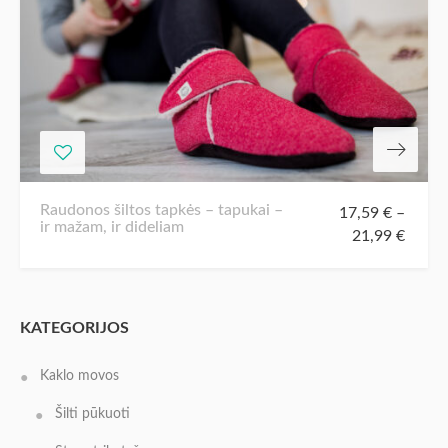
Raudonos šiltos tapkės – tapukai –
17,59
€
–
ir mažam, ir dideliam
21,99
€
KATEGORIJOS
Kaklo movos
Šilti pūkuoti