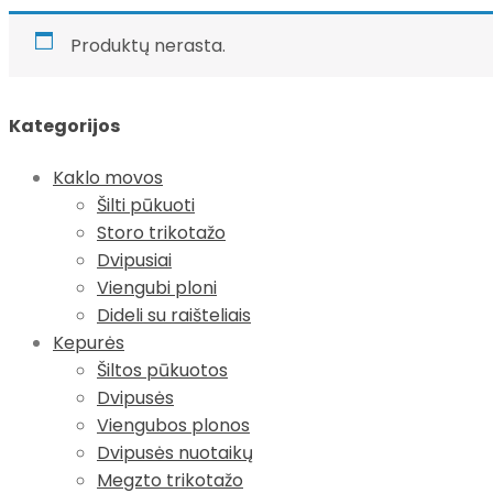
Produktų nerasta.
Kategorijos
Kaklo movos
Šilti pūkuoti
Storo trikotažo
Dvipusiai
Viengubi ploni
Dideli su raišteliais
Kepurės
Šiltos pūkuotos
Dvipusės
Viengubos plonos
Dvipusės nuotaikų
Megzto trikotažo