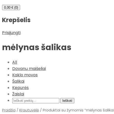
0,00
€
(0)
Krepšelis
Prisijungti
mėlynas šalikas
All
Dovanų maišeliai
Kaklo movos
Šalikai
Kepurės
Žaislai
Ieškoti:
Ieškoti
Pradžia
/
Krautuvėlė
/ Produktai su žymomis “mėlynas šalika