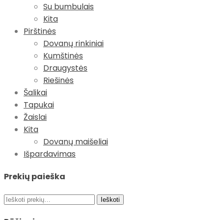
Su bumbulais
Kita
Pirštinės
Dovanų rinkiniai
Kumštinės
Draugystės
Riešinės
Šalikai
Tapukai
Žaislai
Kita
Dovanų maišeliai
Išpardavimas
Prekių paieška
Ieškoti:
Ieškoti