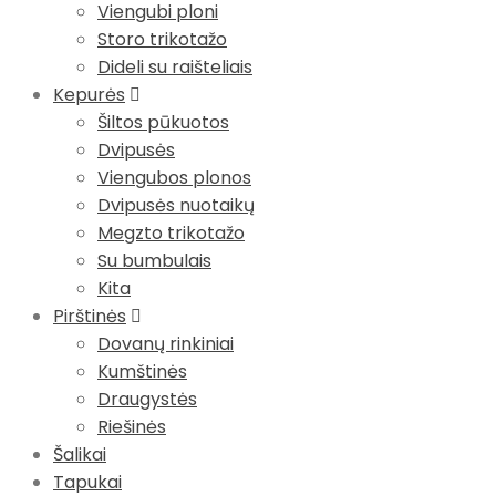
Viengubi ploni
Storo trikotažo
Dideli su raišteliais
Kepurės
Šiltos pūkuotos
Dvipusės
Viengubos plonos
Dvipusės nuotaikų
Megzto trikotažo
Su bumbulais
Kita
Pirštinės
Dovanų rinkiniai
Kumštinės
Draugystės
Riešinės
Šalikai
Tapukai