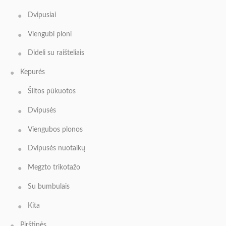
Dvipusiai
Viengubi ploni
Dideli su raišteliais
Kepurės
Šiltos pūkuotos
Dvipusės
Viengubos plonos
Dvipusės nuotaikų
Megzto trikotažo
Su bumbulais
Kita
Pirštinės