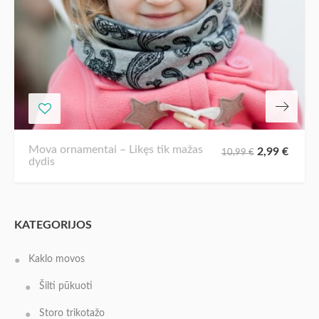
Mova ornamentai – Likęs tik mažas
2,99
€
10,99
€
dydis
KATEGORIJOS
Kaklo movos
Šilti pūkuoti
Storo trikotažo