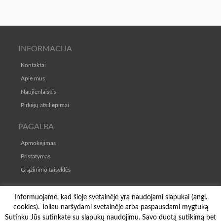
INFORMACIJA
Kontaktai
Apie mus
Naujienlaiškis
Pirkėjų atsiliepimai
PAGALBA
Apmokėjimas
Pristatymas
Grąžinimo taisyklės
TAISYKLĖS
Informuojame, kad šioje svetainėje yra naudojami slapukai (angl.
cookies). Toliau naršydami svetainėje arba paspausdami mygtuką
Pirkimo-pardavimo taisyklės
Sutinku Jūs sutinkate su slapukų naudojimu. Savo duotą sutikimą bet
Privatumo politika