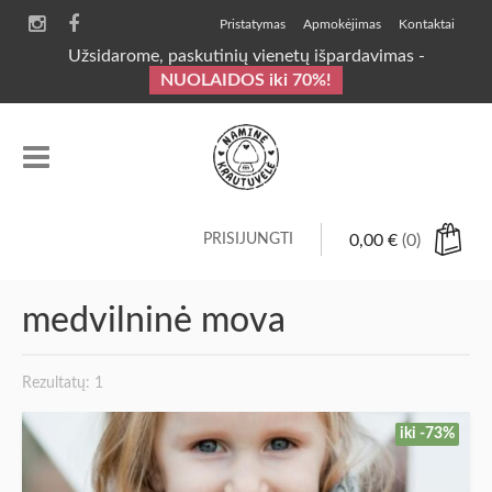
Pristatymas
Apmokėjimas
Kontaktai
Užsidarome, paskutinių vienetų išpardavimas -
NUOLAIDOS iki 70%!
PRISIJUNGTI
0,00
€
(0)
medvilninė mova
Rezultatų: 1
iki -73%