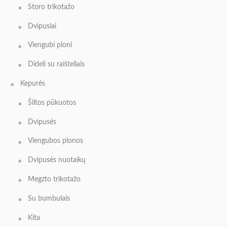
Storo trikotažo
Dvipusiai
Viengubi ploni
Dideli su raišteliais
Kepurės
Šiltos pūkuotos
Dvipusės
Viengubos plonos
Dvipusės nuotaikų
Megzto trikotažo
Su bumbulais
Kita