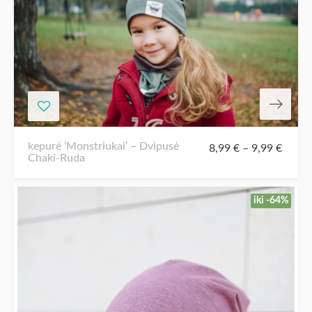
kepurė ‘Monstriukai’ – Dvipusė
8,99
€
–
9,99
€
Chaki-Ruda
iki -64%