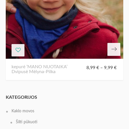
kepurė ‘MANO NUOTAIKA’
8,99
€
–
9,99
€
Dvipusė Mėlyna-Pilka
KATEGORIJOS
Kaklo movos
Šilti pūkuoti