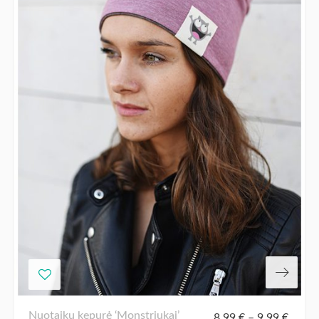
Nuotaikų kepurė ‘Monstriukai’
8,99
€
–
9,99
€