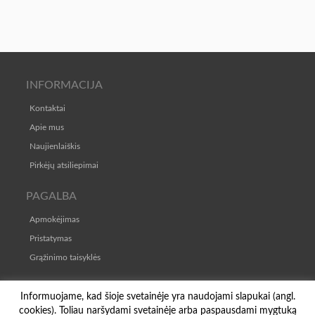
INFORMACIJA
Kontaktai
Apie mus
Naujienlaiškis
Pirkėjų atsiliepimai
PAGALBA
Apmokėjimas
Pristatymas
Grąžinimo taisyklės
TAISYKLĖS
Informuojame, kad šioje svetainėje yra naudojami slapukai (angl.
cookies). Toliau naršydami svetainėje arba paspausdami mygtuką
Pirkimo-pardavimo taisyklės