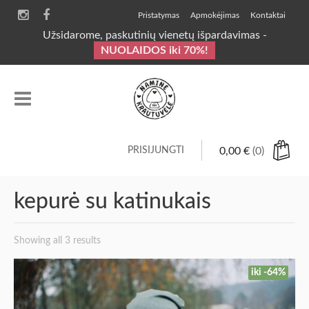
Pristatymas
Apmokėjimas
Kontaktai
Užsidarome, paskutinių vienetų išpardavimas -
NUOLAIDOS iki 70%!
PRISIJUNGTI
0,00
€
(0)
kepurė su katinukais
Showing all 3 results
iki -64%