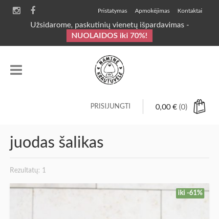
Pristatymas
Apmokėjimas
Kontaktai
Užsidarome, paskutinių vienetų išpardavimas -
NUOLAIDOS iki 70%!
PRISIJUNGTI
0,00
€
(0)
juodas šalikas
Rezultatų: 1
iki -61%