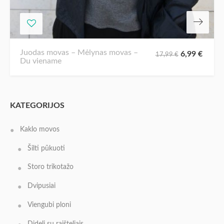
Juodas movas – Mėlynas movas –
6,99
€
17,99
€
Du viename
KATEGORIJOS
Kaklo movos
Šilti pūkuoti
Storo trikotažo
Dvipusiai
Viengubi ploni
Dideli su raišteliais