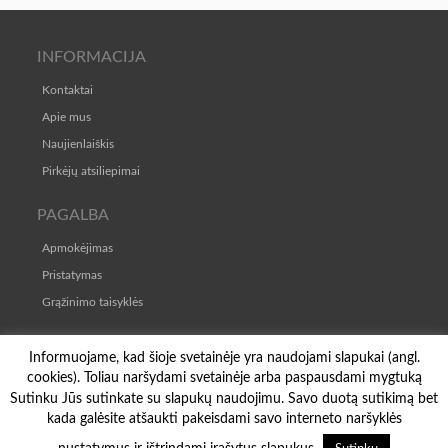
INFORMACIJA
Kontaktai
Apie mus
Naujienlaiškis
Pirkėjų atsiliepimai
PAGALBA
Apmokėjimas
Pristatymas
Grąžinimo taisyklės
TAISYKLĖS
Informuojame, kad šioje svetainėje yra naudojami slapukai (angl.
cookies). Toliau naršydami svetainėje arba paspausdami mygtuką
Pirkimo-pardavimo taisyklės
Sutinku Jūs sutinkate su slapukų naudojimu. Savo duotą sutikimą bet
Privatumo politika
kada galėsite atšaukti pakeisdami savo interneto naršyklės
© Copyright 2026
Naminė krautuvėlė