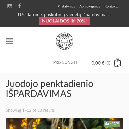
Pristatymas
Apmokėjimas
Kontaktai
Užsidarome, paskutinių vienetų išpardavimas -
NUOLAIDOS iki 70%!
PRISIJUNGTI
0,00
€
(0)
Juodojo penktadienio
IŠPARDAVIMAS
Showing 1–12 of 13 results
iki -41%