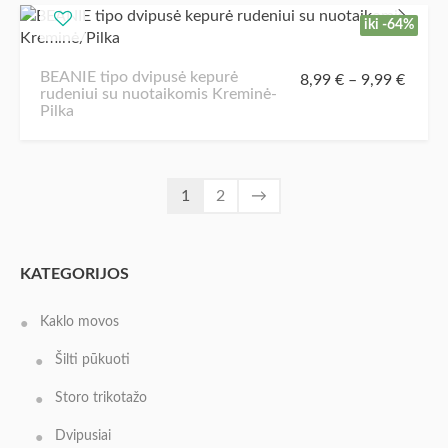
iki -64%
BEANIE tipo dvipusė kepurė
8,99
€
–
9,99
€
rudeniui su nuotaikomis Kreminė-
Pilka
1
2
→
KATEGORIJOS
Kaklo movos
Šilti pūkuoti
Storo trikotažo
Dvipusiai