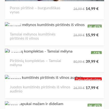
Poros pirštinė – burgundiškas
14,99
€
26,99
€
vynas
iki -41%
Tamsiai mėlynos kumštinės
15,99
€
26,99
€
pirštinės iš vilnos
-51%
Pirštinių komplektas – Tamsiai
39,99
€
80,99
€
mėlyna
Deja nebeturime
Juodos kumštinės pirštinės iš vilnos
17,99
€
26,99
€
audinio
iki -45%