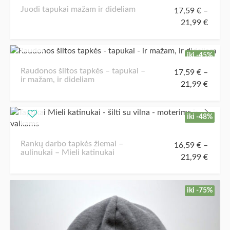
Juodi tapukai mažam ir dideliam
17,59
€
–
21,99
€
iki -45%
Raudonos šiltos tapkės – tapukai –
17,59
€
–
ir mažam, ir dideliam
21,99
€
iki -48%
Rankų darbo tapkės žiemai –
16,59
€
–
aulinukai – Mieli katinukai
21,99
€
iki -75%