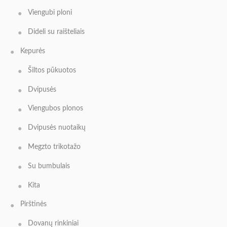
Viengubi ploni
Dideli su raišteliais
Kepurės
Šiltos pūkuotos
Dvipusės
Viengubos plonos
Dvipusės nuotaikų
Megzto trikotažo
Su bumbulais
Kita
Pirštinės
Dovanų rinkiniai