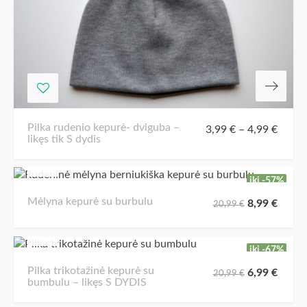
Pilka rudenio kepurė- dviguba –
3,99
€
–
4,99
€
likęs tik S dydis
iki -57%
Mėlyna kepurė su burbulu
8,99
€
20,99
€
iki -67%
Pilka trikotažinė kepurė su
6,99
€
20,99
€
bumbulu – likęs S DYDIS