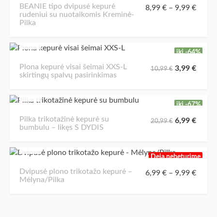
BEANIE tipo dvipusė kepurė
8,99
€
–
9,99
€
rudeniui su nuotaikomis Kreminė-
Pilka
iki -64%
Plona kepurė visai šeimai XXS-L
3,99
€
10,99
€
skirtingų spalvų pasirinkimas
iki -67%
Pilka trikotažinė kepurė su
6,99
€
20,99
€
bumbulu – likęs S DYDIS
Deja nebeturime
Dvipusė plono trikotažo kepurė –
6,99
€
–
9,99
€
Mėlyna/Pilka