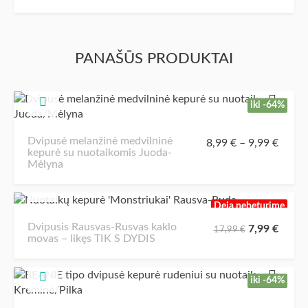
kepurė
su
bumbulu
'SMARAGDAS'
PANAŠŪS PRODUKTAI
-
likęs
tik
iki -64%
S
DYDIS
Dvipusė melanžinė medvilninė
8,99
€
–
9,99
€
kepurė su nuotaikomis Juoda-
Mėlyna
Deja nebeturime
Dvipusis Rausvas-Rusvas kaklo
7,99
€
17,99
€
movas – likęs TIK S DYDIS
iki -64%