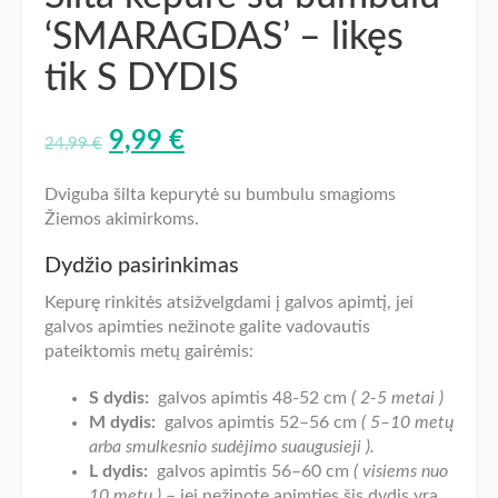
‘SMARAGDAS’ – likęs
tik S DYDIS
9,99
€
24,99
€
Dviguba šilta kepurytė su bumbulu smagioms
Žiemos akimirkoms.
Dydžio pasirinkimas
Kepurę rinkitės atsižvelgdami į galvos apimtį, jei
galvos apimties nežinote galite vadovautis
pateiktomis metų gairėmis:
S dydis:
galvos apimtis 48-52 cm
( 2-5 metai )
M dydis:
galvos apimtis 52–56 cm
( 5–10 metų
arba smulkesnio sudėjimo suaugusieji ).
L dydis:
galvos apimtis 56–60 cm
( visiems nuo
10 metų )
– jei nežinote apimties šis dydis yra