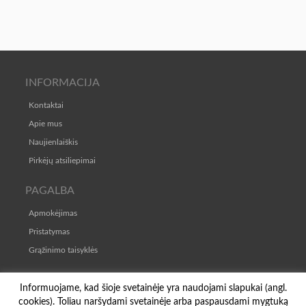
INFORMACIJA
Kontaktai
Apie mus
Naujienlaiškis
Pirkėjų atsiliepimai
PAGALBA
Apmokėjimas
Pristatymas
Grąžinimo taisyklės
TAISYKLĖS
Informuojame, kad šioje svetainėje yra naudojami slapukai (angl.
cookies). Toliau naršydami svetainėje arba paspausdami mygtuką
Pirkimo-pardavimo taisyklės