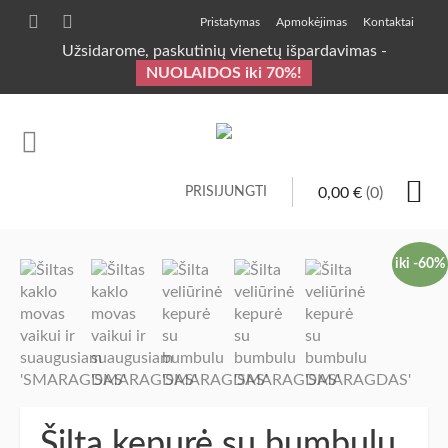
Pristatymas
Apmokėjimas
Kontaktai
Užsidarome, paskutinių vienetų išpardavimas -
NUOLAIDOS iki 70%!
PRISIJUNGTI
0,00
€
(0)
iki -60%
Šilta kepurė su bumbulu