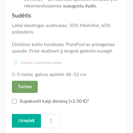
rekomenduojamas
suaugusių dydis.
Sudėtis
Labai elastingas audinukas: 35% Medvilnė, 65%
poliesteris.
Dirbtinio kailio bumbulas ‘PomPom’as prisegamas
spaude. Prieš skalbiant jį lengvai galėsite nusegti.
Įtraukti į pažymėtas prekes
2–5 metai, galvos apimtis 48–52 cm
Turime
Supakuoti kaip dovaną (+2.50 €)?
produkto
Į krepšelį
kiekis:
Šilta