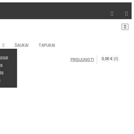
Pristatymas
Apmokėjimas
Kontaktai
ŠALIKAI
TAPUKAI
iniai
PRISIJUNGTI
0,00
€
(0)
ės
ės
s