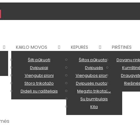
KAKLO MOVOS
KEPURĖS
PIRŠTINĖS
Šilti pūkuoti
Šiltos pūkuotos
Dovanų rink
Dvipusiai
Dvipusės
Kumštin
Viengubi ploni
Viengubos plonos
Draugyst
Storo trikotažo
Dvipusės nuotaikų
Riešinė
Dideli su raišteliais
Megzto trikotažo
Su bumbulais
Kita
kmės