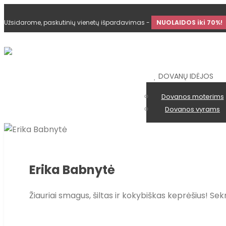
Užsidarome, paskutinių vienetų išpardavimas -
NUOLAIDOS iki 70%!
DOVANŲ IDĖJOS
Dovanos moterims
Dovanos vyrams
Erika Babnytė
Žiauriai smagus, šiltas ir kokybiškas keprėšius! Se