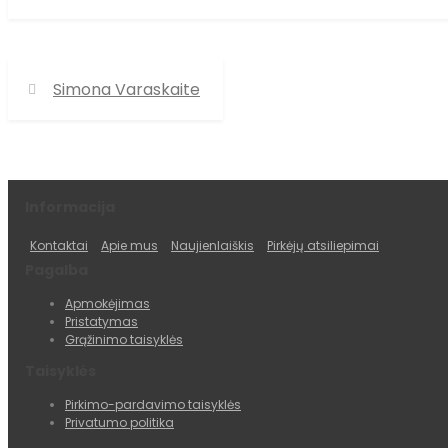
Simona Varaskaite
Informacija
Kontaktai
Apie mus
Naujienlaiškis
Pirkėjų atsiliepimai
Pagalba
Apmokėjimas
Pristatymas
Grąžinimo taisyklės
Taisyklės
Pirkimo-pardavimo taisyklės
Privatumo politika