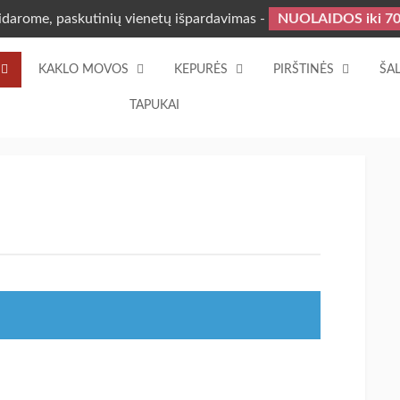
idarome, paskutinių vienetų išpardavimas -
NUOLAIDOS iki 7
KAKLO MOVOS
KEPURĖS
PIRŠTINĖS
ŠAL
TAPUKAI