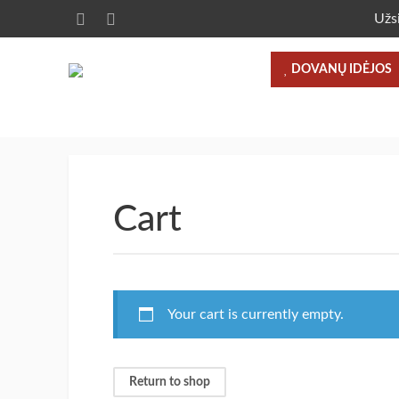
Užs
DOVANŲ IDĖJOS
Cart
Your cart is currently empty.
Return to shop